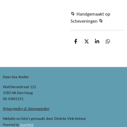
🌀 Handgemaakt op
Scheveningen 🌀
D
D
S
D
E
E
H
E
L
E
A
L
E
L
R
E
N
E
N
Dees Sea Atelier
Walchersestraat 122
2583 NK Den Haag
06 33661251
Privacypolicy & Voorwaarden
Website en foto's gemaakt door Désirée Vink-Sinteur
Powered by
JouwWeb