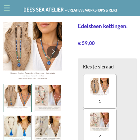
Ga
DEES SEA ATELIER -
CREATIEVE WORKSHOPS & REIKI
direct
naar
Edelsteen kettingen:
de
hoofdinhoud
€ 59,00
Kies je sieraad
1
2