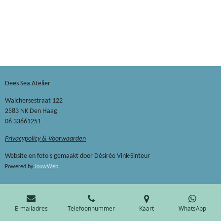
Dees Sea Atelier
Walchersestraat 122
2583 NK Den Haag
06 33661251
Privacypolicy & Voorwaarden
Website en foto's gemaakt door Désirée Vink-Sinteur
Powered by
JouwWeb
E-mailadres
Telefoonnummer
Kaart
WhatsApp