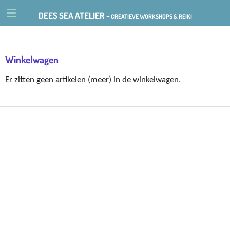
Ga
DEES SEA ATELIER -
CREATIEVE WORKSHOPS & REIKI
direct
naar
de
Winkelwagen
hoofdinhoud
Er zitten geen artikelen (meer) in de winkelwagen.