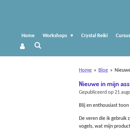
Ga
direct
naar
de
Home
Workshops
Crystal Reiki
Cursu
hoofdinhoud
Home
»
Blog
»
Nieuwe
Nieuwe in mijn a
Gepubliceerd op 21 aug
Blij en enthousiast toon
De veren die ik gebruik 
vogels, wat mijn produc