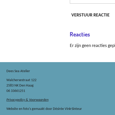
VERSTUUR REACTIE
Reacties
Er zijn geen reacties gep
Dees Sea Atelier
Walchersestraat 122
2583 NK Den Haag
06 33661251
Privacypolicy & Voorwaarden
Website en foto's gemaakt door Désirée Vink-Sinteur