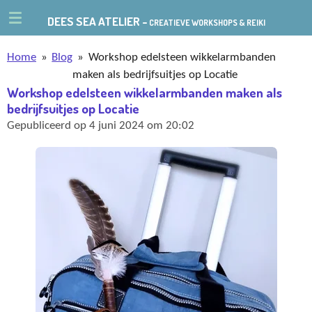
Ga
DEES SEA ATELIER -
CREATIEVE WORKSHOPS & REIKI
direct
naar
Home
»
Blog
»
Workshop edelsteen wikkelarmbanden
de
maken als bedrijfsuitjes op Locatie
hoofdinhoud
Workshop edelsteen wikkelarmbanden maken als
bedrijfsuitjes op Locatie
Gepubliceerd op 4 juni 2024 om 20:02