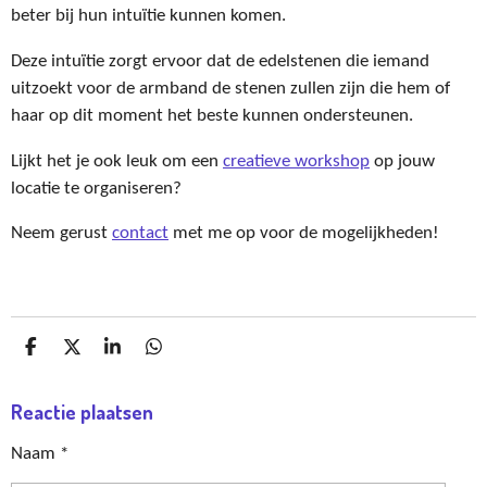
beter bij hun intuïtie kunnen komen.
Deze intuïtie zorgt ervoor dat de edelstenen die iemand
uitzoekt voor de armband de stenen zullen zijn die hem of
haar op dit moment het beste kunnen ondersteunen.
Lijkt het je ook leuk om een
creatieve workshop
op jouw
locatie te organiseren?
Neem gerust
contact
met me op voor de mogelijkheden!
D
D
S
D
E
E
H
E
L
E
A
L
Reactie plaatsen
E
L
R
E
N
E
N
Naam *